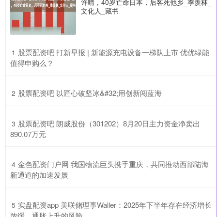
许晴，40岁亡命日本，后客死他乡_季羡林_
文化人_藏书
​股票配资吧 打新早报 | 新能源充电设备一梯队上市 优优绿能
1
值得申购么？
​股票配资吧 以匠心破坚冰&#32;用创新闯蓝海
2
​股票配资吧 朗威股份（301202）8月20日主力资金净卖出
3
890.07万元
​金色配资门户网 我国物流巨头携手重庆，共同推动西部陆海
4
新通道的加速发展
​实盘配资app 美联储理事Waller：2025年下半年存在经济增长
5
放缓、通胀上升的风险