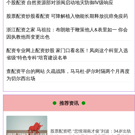
个股配资 自然资源部对浙闽启动地灾防御Ⅳ级响应
股票配资炒股看配资 可降解植入物能长期释放抗癌免疫药
浙江配资之家 马祖拉：布朗敢于鞭策他人&表里如一 你会
因执教他而变更出色
配资专业网上配资炒股 家门口看名医！凤岗这个科室入选
省级“特色专科”培育建设名单
查配资平台的网站 久疏战阵，马马杜-萨尔时隔两个月再度
为切尔西出场
推荐资讯
股票配资吧 “悲情湖南才俊”刘波：34岁出轨