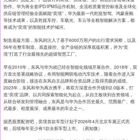
协作。华为将全套IPD/IPMS运作机制、全流程质量管控标准及全球化
供应链管理经验全面赋能“奕境”，华为最新一代乾崑智驾、鸿蒙座舱
等技术成果，以及乾崑车控、车载光、车云等全栈智能解决方案，都
将成为“奕境”的智能技术护城河。
制造底蕴方面，东风则注入了基于6000万用户的出行需求洞察，以及
56年在整车制造、底盘操控、全产业链的深厚底蕴积累，并为“奕
境”打造了行业最领先的超级智慧工厂。
早在2010年，东风与华为就已经在智能化领域开展合作。2018年，双
方首次签署战略协议，布局智能网联电动汽车技术，随着合作进入深
度融合阶段，接连在东风自主品牌和合资品牌上取得亮眼的成绩。
2023年，东风和华为再次携手，将双方深度合作升级到2.0版本，打
造“奕境”品牌。以共同探索智能化为起点，从自主板块到合资领域，
从联合研发到管理融合，东风是与华为合作历史最久、范围最广、模
式最多、程度最深、成果最丰的车企之一。
据悉股票配资吧，奕境首款车型计划于2026年4月北京车展正式亮
相，后续每年至少有1款全新车型上市。（易知微）