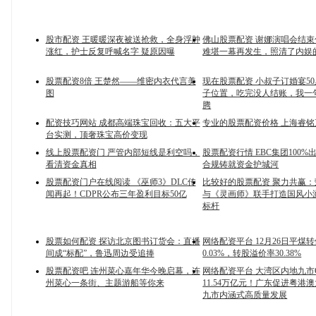
股市配资 王暖暖深夜被送抢救，全身浮肿
佛山股票配资 谢娜演唱会结束
涨红，护士反复呼喊名字 疑原因曝
难堪一幕再发生，照清了内娱
股票配资8倍 王楚然——维密内衣代言美
现在股票配资 小叔子订婚宴5
图
子位置，吃完没人结账，我一
腾
配资技巧网站 成都高端珠宝回收：五大平
专业的股票配资价格 上海睿
台实测，顶奢珠宝高价变现
线上股票配资门 严管内部短线是利空吗，
股票配资行情 EBC集团100%
看清资金真相
合规铸就资金护城河
股票配资门户在线阅读 《巫师3》DLC传
比较好的股票配资 聚力共赢
闻再起！CDPR公布三年盈利目标50亿
与《灵画师》联手打造国风小
标杆
股票如何配资 探访北京图书订货会：直播
网络配资平台 12月26日平煤
间成“标配”，鲁迅周边受追捧
0.03%，转股溢价率30.38%
股票配资吧 连州菜心嘉年华今晚启幕，连
网络配资平台 大湾区内地九市
州菜心一条街、主题游船等你来
11.54万亿元！广东促进粤港
九市内涵式高质量发展