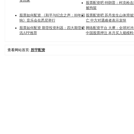
安回家
股票配资吧 特朗普：柯克枪
被拘留
股票如何配资 《和平与纪念之声：80年回
股票配资吧 苏丹发生山体滑
响》音乐会在悉尼举行
亡 中方对遇难者表示哀悼
股票如何配资 期货投资利器：四大期货资
网络配资平台 大摩：全球对
讯APP推荐
中国股票押注 本月买入规模
查看网站首页:
胜宇配资