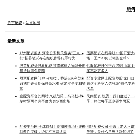
胜宇
胜宇配资
»
站点地图
最新文章
郑州配资服务 河南公安机关查实“三支一
股票配资在线导航 中国开源
扶”招募笔试存在组织作弊犯罪行为
场，国产AI何以领跑全球？
股票配资炒股看配资 可降解植入物能长期
炒股加杆杆的平台 跨越山海 
释放抗癌免疫药
案惠及更多人
股票配资网门户 马祖拉：乔治&康利曾击
配资专业网上配资炒股 家门
败我们并长期保持高水准 砍米罗是变相赞
岗这个科室入选省级“特色专科
赏
名单
查配资平台的网站 久疏战阵，马马杜-萨
民间配资 凯恩：我们度过了
尔时隔两个月再度为切尔西出场
季；拜仁每季至少要争两冠
配资平台网 全球首创！晚期肿瘤治疗迎来
网络配资公司 俗语：老人不
颠覆性突破，绝症不再是终局
失谱，是什么意思？涨知识了