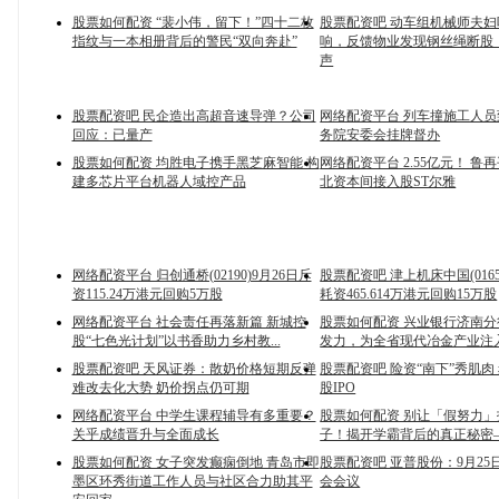
股票如何配资 “裴小伟，留下！”四十二枚
股票配资吧 动车组机械师夫
指纹与一本相册背后的警民“双向奔赴”
响，反馈物业发现钢丝绳断股
声
股票配资吧 民企造出高超音速导弹？公司
网络配资平台 列车撞施工人员
回应：已量产
务院安委会挂牌督办
股票如何配资 均胜电子携手黑芝麻智能 构
网络配资平台 2.55亿元！ 鲁
建多芯片平台机器人域控产品
北资本间接入股ST尔雅
网络配资平台 归创通桥(02190)9月26日斥
股票配资吧 津上机床中国(0165
资115.24万港元回购5万股
耗资465.614万港元回购15万股
网络配资平台 社会责任再落新篇 新城控
股票如何配资 兴业银行济南分
股“七色光计划”以书香助力乡村教...
发力，为全省现代冶金产业注
股票配资吧 天风证券：散奶价格短期反弹
股票配资吧 险资“南下”秀肌肉
难改去化大势 奶价拐点仍可期
股IPO
网络配资平台 中学生课程辅导有多重要？
股票如何配资 别让「假努力
关乎成绩晋升与全面成长
子！揭开学霸背后的真正秘密
股票如何配资 女子突发癫痫倒地 青岛市即
股票配资吧 亚普股份：9月25
墨区环秀街道工作人员与社区合力助其平
会会议