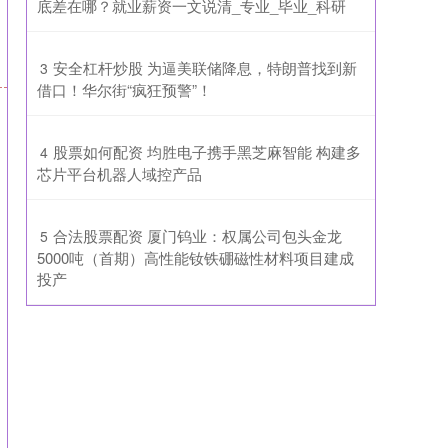
底差在哪？就业薪资一文说清_专业_毕业_科研
​安全杠杆炒股 为逼美联储降息，特朗普找到新
3
借口！华尔街“疯狂预警”！
​股票如何配资 均胜电子携手黑芝麻智能 构建多
4
芯片平台机器人域控产品
​合法股票配资 厦门钨业：权属公司包头金龙
5
5000吨（首期）高性能钕铁硼磁性材料项目建成
投产