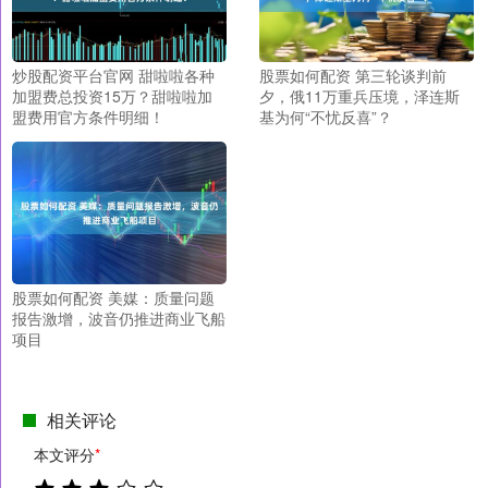
炒股配资平台官网 甜啦啦各种
股票如何配资 第三轮谈判前
加盟费总投资15万？甜啦啦加
夕，俄11万重兵压境，泽连斯
盟费用官方条件明细！
基为何“不忧反喜”？
股票如何配资 美媒：质量问题
报告激增，波音仍推进商业飞船
项目
相关评论
本文评分
*