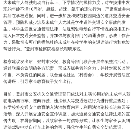
大未成年人驾驶电动自行车上、下学情况的摸排力度，对在摸排中发
现的年龄不满16周岁、超载、超速、飙车的违法行为，严肃查处并向
其所在学校通报。同时，进一步加强和规范校园周边的道路交通安全
管理，预防和减少涉及未成年人尤其是学生道路交通安全事故的发
生，将学生违反交通管理法律、法规驾驶电动自行车情况的摸排工作
纳入日常交通安全监督，并加强与教育部门的沟通协作，形成工作合
力，采取切实可行的措施杜绝未成年在校学生的交通违法行为和危险
驾驶行为。”登封市检察院检察长程晓东说。
检察建议发出后，登封市公安、教育等部门联合开展专项整治活动，
通过联席会议明确各方职责，形成齐抓共管的合力，并针对家长监管
不当、不负责任的问题，联合当地社区（村委会）、学校开展普法宣
传讲座，引导家长教育孩子安全出行。
目前，登封市公安机关交通管理部门依法对未满16周岁的未成年人驾
驶电动自行车、逆向行驶、违法载人等交通违法行为进行重点查处；
各学校将交通安全教育纳入法治教育内容，利用法治副校长进校园等
活动，深入开展交通安全宣传讲座，加大道路交通安全法律法规的宣
传力度；在暑假期间，以致家长一封信等形式，让学生与家长认识到
违法驾驶电动自行车上路的危害，强化学生的自我安全防范意识。