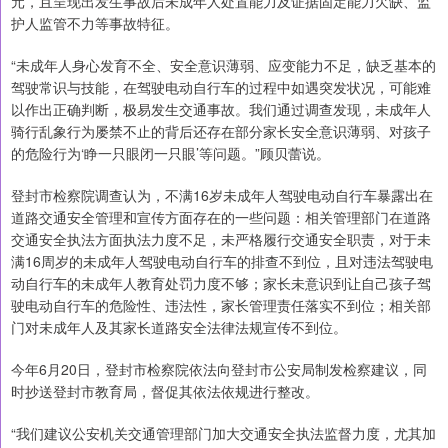
元，且呈现出发生事故后未成年人处置能力及证据固定能力欠缺、监
护人监管不力等事故特征。
“未成年人身心发育不全、安全意识薄弱、应变能力不足，缺乏基本的
驾驶常识与技能，在驾驶电动自行车的过程中如遇突发状况，可能难
以作出正确判断，极易发生交通事故。我们通过调查发现，未成年人
骑行乱象行为屡禁不止的背后还存在部分家长安全意识薄弱、对孩子
的危险行为‘睁一只眼闭一只眼’等问题。”顾贝蕾说。
登封市检察院调查认为，不满16岁未成年人驾驶电动自行车暴露出在
道路交通安全管理和宣传方面存在的一些问题：相关管理部门在道路
交通安全执法方面执法力度不足，未严格履行交通安全职责，对于未
满16周岁的未成年人驾驶电动自行车的排查不到位，且对违法驾驶电
动自行车的未成年人教育处罚力度不够；家长未意识到让自己孩子驾
驶电动自行车的危险性、违法性，家长管理责任落实不到位；相关部
门对未成年人及其家长道路安全法律法规宣传不到位。
今年6月20日，登封市检察院依法向登封市公安局制发检察建议，同
时抄送登封市教育局，督促其依法依规进行整改。
“我们建议公安机关交通管理部门加大交通安全执法监督力度，尤其加