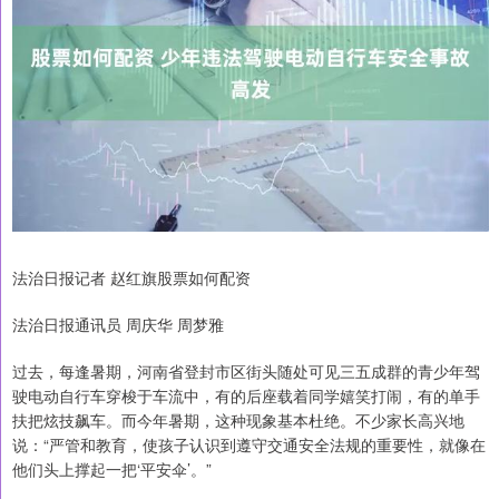
法治日报记者 赵红旗股票如何配资
法治日报通讯员 周庆华 周梦雅
过去，每逢暑期，河南省登封市区街头随处可见三五成群的青少年驾
驶电动自行车穿梭于车流中，有的后座载着同学嬉笑打闹，有的单手
扶把炫技飙车。而今年暑期，这种现象基本杜绝。不少家长高兴地
说：“严管和教育，使孩子认识到遵守交通安全法规的重要性，就像在
他们头上撑起一把‘平安伞’。”