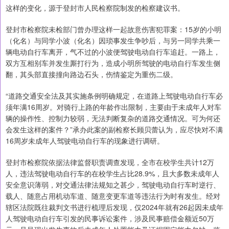
这样的变化，源于登封市人民检察院制发的检察建议书。
登封市检察院未检部门曾办理这样一起故意伤害犯罪案：15岁的小明
（化名）与同学小波（化名）因琐事发生争吵后，与另一同学共乘一
辆电动自行车离开，气不过的小波便驾驶电动自行车追赶。一路上，
双方互相别车并发生厮打行为，造成小明所驾驶的电动自行车发生侧
翻，其头部直接撞向路边石头，伤情鉴定为重伤二级。
“道路交通安全法及其实施条例明确规定，在道路上驾驶电动自行车必
须年满16周岁。对骑行上路的年龄作出限制，主要由于未成年人对车
辆的操作性、控制力较弱，无法判断复杂的道路交通情况。可为何还
会发生这样的案件？”承办此案的副检察长顾贝蕾认为，应尽快对不满
16周岁未成年人驾驶电动自行车的现象进行调研。
登封市检察院依据法律监督职责调查发现，全市在校学生共计12万
人，违法驾驶电动自行车的在校学生占比28.9%，且大多数未成年人
安全意识薄弱，对交通法律法规知之甚少，驾驶电动自行车时逆行、
载人、随意占用机动车道、随意变更车道等违法行为时有发生。经对
辖区法院既往裁判文书进行梳理后发现，仅2024年就有26起因未成年
人驾驶电动自行车引发的民事诉讼案件，涉及民事赔偿金额近50万